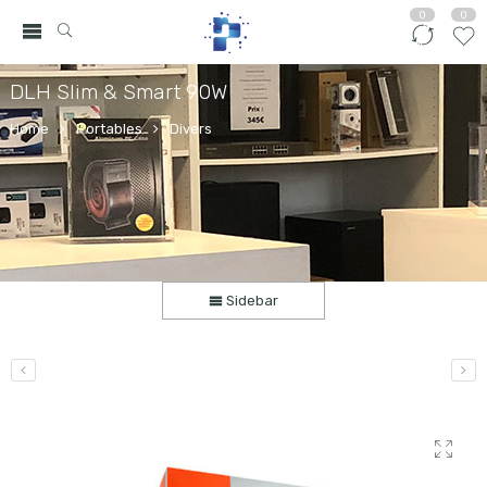
0
0
DLH Slim & Smart 90W
Home
Portables
Divers
Sidebar