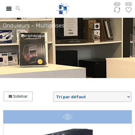
0
0
Onduleurs - Multiprises
Home
Pèriphériques
Sidebar