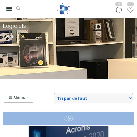
0
0
Logiciels
Home
Sidebar