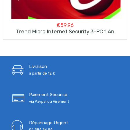
€
59,96
Trend Micro Internet Security 3-PC 1 An
Livraison
à partir de 12 €
Paiement Sécurisé
via Paypal ou Virement
Dépannage Urgent
04 384 84 94