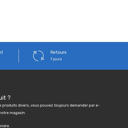
nt
Retours
7 jours
it ?
produits divers, vous pouvez toujours demander par e-
 notre magasin.
ondre.