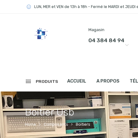
LUN, MER et VEN de 13h à 18h - Fermé le MARDI et JEUDI 
Magasin
04 384 84 94
ACCUEIL
A PROPOS
TÉ
PRODUITS
Boitier Usb
Home
Composants
Boitiers